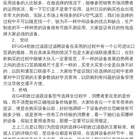
应用设备的人比较多。在做选择的情况下，能够参照销售市场消费者
的运用状况，看一下它们是不是善于应用。这对日后的购买也会出现
非常大的协助。实际上市场上有很多的EFU空气滤芯，我们在选择的
过程中不可以随意找一个。较为不一样中间设备的优点和缺点，生产
制造的不一样种类的设备很有可能不易应用。大家提议有目的性地选
择大家必须的设备。
2、 管径
EFUG4初效过滤器过滤网设备在采用的过程中有一个公司进出口
贸易的规格，而在具体采用的情况下也是大家必须联接通泵口，在剖
析购买的过程中能够大伙儿一定要留意，不一样的设备发展趋势两者
之间的进出口贸易规格尺寸是不一样的，买变大买变小全是自身不好
的，以防和通泵口联接不上，大家给予提议我们在选择的过程中老师
要对中日贸易的主要参数搞好学员查询，以防购到有问题的设备管理
方法导致交通不方便。
3、价钱
在G4初效过滤器设备型号选择全过程中，消费者更在意的是价
钱，而不清楚如何正确地设备价钱参照。大家给各位一个非常简单的
提议，便是在购买设备以前，好好地调研一下设备的价位范畴很有可
能多少钱，或是资询一些有工作经验的消费者，看一下她们会买哪样
的设备，假如主要用途类似，那麼一定要可以应用规定。
之上三点是让我们为您提供的选择G4初效过滤器的主要标准。根
据人们的详细介绍，坚信各位都是有获得。在选择设备的环节中，能