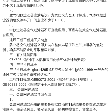
可水清洗过滤材料再造清理后，效率不少于原指标值的85%，摩擦阻
力不大于原指标值的115%。
7。
空气指数过滤器应满足设计方案防火安全工作标准，气体根据过
滤器的建筑涂料开口闪点应不少于163℃。
8。
中效过滤器空气过滤器不可直接应用，而应与初效空气过滤器融
合应用。
建设工程工程施工关键点
防止将空气过滤器立即安裝在整体淋浴房和空气加湿器的低处
侧，确实不能防止时采取相应对策。
三、有关建筑图集
07K505《洁净手术部和医用化学气体设计与安装》
四、产品执行标准
产品执行标准: gb/t14295-93“空气过滤器”; jg/t22-1999“一般自然
通风空气过滤器性能实验方式 ”
工程项目规范:GB50073-2001《洁净厂房设计规范》；
GB50333-2002《医院洁净手术部建筑技术规范》。
三、 金属网过滤器
一、金属网过滤器详细介绍
1。
金属网过滤器采用的主要是根据自动控制系统主要参数过虑技术
性效率、额定值风量、额定值风量下的初摩擦阻力、容尘量等。