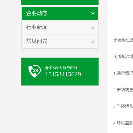
企业动态
行业新闻
无隔板过
常见问题
无隔板过
全国24小时服务热线
15153415629
1.通常
2.安装或
3.当环
4.环境