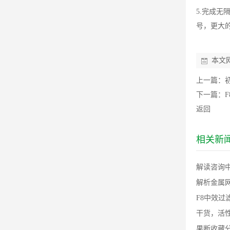
5.完成无
号，更大
本文
上一篇：
下一篇：
返回
相关新
解读咨询中
解析金属
F8中效
干货，活性
果断收藏分