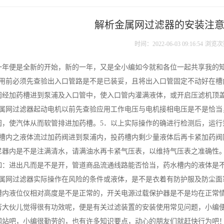
解析金属网过滤器的安装注
时间：2022-06-03 09:16:54
浏览次
一年便是全新的开始，新的一年，又是全小编如今就和各位一起共享我的
应用前必须先查验出入口管路是不是已装妥，且将出入口管固定不动好在槽
阀经加药槽进到泵浦及入口管中，使入口管内灌满液体，或开启压滤机顶
金属网过滤器起动电机以前先查验应用工作电压与电机接相电压是不是恰当
阀，使汽体从而软管排进加药槽。5．以上实际操作的确进行检测后，运行
药槽内之液体流过加药阀进到泵浦内，投药槽内剩少量液体后再卡紧加药阀
尼器内是不是注满清水，请满油水再卡紧气压表，以维持气压表之准确性。
如：进出凡而是不是开，管道商品流通线路能否恰当，药水槽内的液体是
金属网过滤器实际操作在风险的条件或液体，是不是衣着有防护服及防尘面
槽内液位仪相对高度是不是正常的，开关电源过载保护器是不是均在正常
否大伙儿觉得很有功效呢，便是有关过滤装置的安装使用常见问题，小编
网站吧，小编很勤劳的，也有许多知识要点，动心的朋友们就赶快行为吧