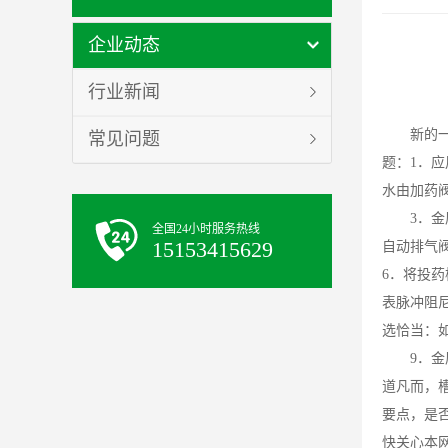
企业动态
行业新闻
新的
常见问题
题：1．
水由加药
3．
全国24小时服务热线
15153415629
自动排气
6．将投
表脉冲阻
选恰当：
9．
道凡而，
要点，是
快关心本