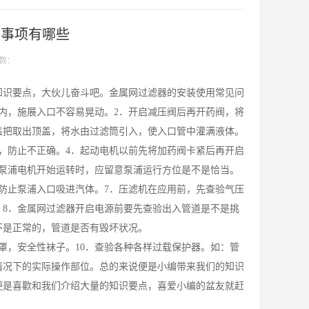
意事项有哪些
数：
知识要点，大伙儿奋斗吧。
金属网过滤器
的安装使用常见问
内，施展入口不容易晃动。2．开启减压阀后再开药阀，将
盖把取出顶盖，将水由过滤筒引入，使入口管中灌满液体。
，防止不正确。4．起动电机以前先将加药阀卡紧后再开启
泵浦电机开始运转时，应留意泵浦运行方位是不是恰当。
防止泵浦入口吸进汽体。7．压滤机在应用前，先查验气压
8．金属网过滤器开启电源前要先查验出入管道是不是挑
不是正常的，管道是否有毁坏状况。
罩，安全性袜子。10．查验各种各样过载保护器。如：管
情况下的实际操作部位。总的来说便是小编带来我们的知识
便是喜歡和我们介绍大量的知识要点，喜爱小编的盆友就赶
！