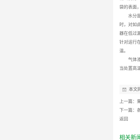
袋的表面
水分
时，对如
器在低过
针对运行
温。
气体
当处置高
本文
上一篇：
下一篇：
返回
相关新