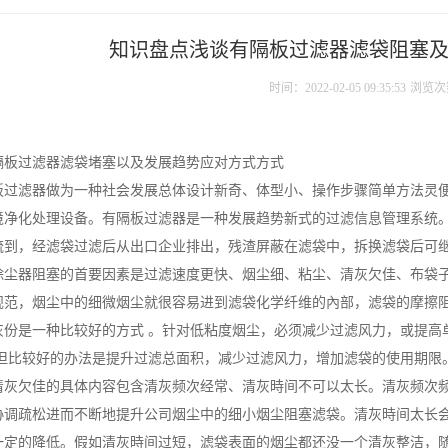
知识盘点浅谈有隔板过滤器滤袋阻塞
时间：2022-02-05 09:35:53
浏览次
隔板过滤器滤袋堵塞以及发展趋势应对方式方式
板过滤器做为一种社会发展总体设计新奇、体型小、操作步骤简单方法灵
境净化处理设备。有隔板过滤器是一种发展趋势新式的过滤信息管理系统
流到，经滤袋过滤后从出口企业排出，残渣屏蔽在滤袋中，拆换滤袋后可
除尘器阻塞的首要因素是过滤速度更快、烟尘细、粘尘、清灰欠佳、布袋
规范，烟尘中的细微烟尘就很容易进到滤袋化学纤维的內部，滤袋的摩擦
灰份是一种比较好的方式 。针对低粘度烟尘，必须减少过滤风力，或提高
，但比较好的办法是提升过滤总面积，减少过滤风力，增加滤袋的使用期限
清灰欠佳的具体内容包含清灰频次经常、清灰時间不可以太长。清灰频次
协调疏松进而不断地提升公司烟尘中的细小烟尘阻塞滤袋。清灰時间太长
一定的降低。假如清灰時间过短，滤袋表面的烟尘都还没一个清灰整洁，