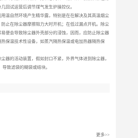
身几回试运营后调节煤气发生炉操控仪。
利用温自然环境产生精华露，特别是在在解决及其高溫烟尘
；防止在除尘器摩擦阻力大时开机；在低过漏点开机。除尘
容易便会导致除尘器外壳部分的浸蚀，因而，应防止除尘器
隔热保温技术性设备，如蒸汽隔热保温或电加热器隔热保
除尘器的活动装置，假如封口不紧，外界气体进到除尘器，
、导致滤袋的糊袋或结块。
更多>>