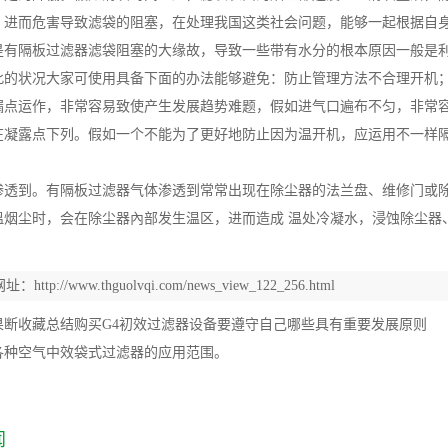
，进而危害导致滤袋的阻塞，在处理我国这类社会问题，能够一起根据自
是有隔板过滤器滤袋阻塞的大缘故，导致一些带有水分的根本原因一般是
此的状况大家可使用具备下面的办法能够避免：防止管理方法不合理开机
漏点运作，非常容易致使产生发展趋势难题，假如进气口遍布不匀，非常
在凝露点下列。假如一个不能为了更好地防止因为温开机，应运用不一样
渗透到。有隔板过滤器气体渗透到常常出现在除尘器的法兰盘、维修门或
溫烟尘时，会在除尘器內部发生温区，进而造成 温处冷凝水，浸蚀除尘器
网址：
http://www.thguolvqi.com/news_view_122_256.html
果断收藏总结购买G4初效过滤器设备要遵守自己哪些具有重要发展原则
各种空气中效袋式过滤器的应用范围。
闻