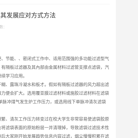
及其发展应对方式方法
数：
便、节能、、密闭式工作中、适用范围强的多功能过滤型气
。有隔板过滤器及其內部由金属材料过滤管支撑点滤袋，汽
继续学习应用。
子糊、露珠冷凝水和板才。假如有隔板过滤器的风力超出滤
阻力便会扩大。选用覆亚膜过滤材料或施胶过滤材料在滤袋
单脉冲煤气发生炉工作压力，或选用线下单脉冲清灰滤袋
。
频繁、清灰工作压力转变过在校大学生非常容易使滤袋胶原
会将滤袋表面的原始粉层一并清理掉，导致滤袋过滤技术性
随后大家刚开始发展趋势信息内容过滤，烟尘慢慢积累在滤