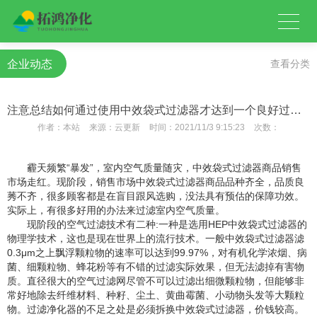
企业动态
查看分类
注意总结如何通过使用中效袋式过滤器才达到一个良好过滤效果？
作者：
本站
来源：
云更新
时间：
2021/11/3 9:15:23
次数：
霾天频繁“暴发”，室内空气质量随灾，中效袋式过滤器商品销售
市场走红。现阶段，销售市场中效袋式过滤器商品品种齐全，品质良
莠不齐，很多顾客都是在盲目跟风选购，没法具有预估的保障功效。
实际上，有很多好用的办法来过滤室内空气质量。
现阶段的空气过滤技术有二种:一种是选用HEP中效袋式过滤器的
物理学技术，这也是现在世界上的流行技术。一般中效袋式过滤器滤
0.3μm之上飘浮颗粒物的速率可以达到99.97%，对有机化学浓烟、病
菌、细颗粒物、蜂花粉等有不错的过滤实际效果，但无法滤掉有害物
质。直径很大的空气过滤网尽管不可以过滤出细微颗粒物，但能够非
常好地除去纤维材料、种籽、尘土、黄曲霉菌、小动物头发等大颗粒
物。过滤净化器的不足之处是必须拆换中效袋式过滤器，价钱较高。