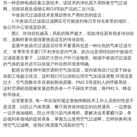
另一种是静电感应集尘器技术。该技术的净化器不用拆换空气过滤
网，但很容易造成烟尘和O3等副产品的二次污染。
中效袋式过滤器技术发展趋势生产商给您的提议：
1.中效袋式过滤器过滤网应尽可能放到每日常待在家里的地区，
如公司办公室或是卧房。
图2。传动齿轮越高，风机的噪声越大，假如净化器有很多传动齿
轮，选购时要依据须要挑选适宜的传动齿轮。
盖紧中效袋式过滤器后经常开窗通风也是一种出色的气体过滤方
式 。冬季常常关窗门不利净化室内气体。的办法是用特别的中效袋式
过滤器遮住窗子，以阻拦大部分户外污染物质。根据中效袋式过滤器
的气体的直径还可以依据户外自然环境来明确。
配搭合理使用中国空调和空气加湿器，室内装饰设计过度干躁会
加剧工地扬尘状况，这时我们可以借助运用空气加湿器调整;环境湿度
过大，空气指数非常容易粘附病原菌、PM2.5等进到人的呼吸系统，
这时空调机组能够发展趋势具有一个干躁技术功效，将PM2.5、蜂花
粉等抽走。
还需要留意: 每一年应按时规定查验闸阀技术工作人员密封性是不
是适度，以防止汽体泄露。餐厅厨房保持稳定的自然通风，一边煮饭
一边开抽油烟机，防止环境污染汽体堆积。要解决这类雾霾污染，务
必做到各领域的提前准备，掌握怎么使用空气过滤网，怎样拆换和清
理空气过滤网。使我们再度吸气清新的空气！