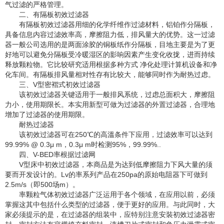
气过滤的严格管理。
二、有隔板初效过滤器
有隔板初效过滤器用细的化学纤维作过滤材料，铝铂作分隔板，
具备信息内容过滤效率高，摩擦阻力低，排风量大的优势。这一过滤
器一般公司选用的是两面涂胶的铜板纸作分隔板，目地主要是为了更
好地可以避免分隔板受冷暖湿区的影响因素产生变化收拢，进而持续
释放颗粒物。它比较研究适用根据多种方式 净化处理计算机设备和净
化车间。有隔板排风量相对性存有比较大，能够同时作为耐热过虑。
三、V型密褶式初效过滤器
该初效过滤器关键适用于一般排风系统，过虑总面积大，摩擦阻
力小，使用期限长。本实用新型可做为过滤器的外置过滤器，合理地
增加了过滤器的使用期限。
耐热过滤器
该初效过滤器可在250℃的高溫条件下应用，过滤效率可以达到
99.99% @ 0.3μ m，0.3μ m时检测95%，99.99%..
四、V-BED率根据过滤网
V型床中初效过滤器，本商品是为达到低摩擦阻力下风大量的须
要而开发设计的。Lv的率系列产品在250pa的原始电阻器下可做到
2.5m/s（即500场m）。
率颗粒气体初效过滤器广泛运用于各个领域，在应用以前，必须
掌握这其中包括什么类型的过滤器，便于更好的应用。与此同时，大
家必须提示的是，在过滤器的组装中，应特别注意安裝初效过滤器密