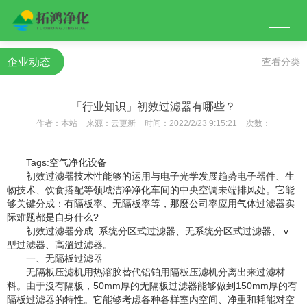
企业动态
查看分类
「行业知识」初效过滤器有哪些？
作者：
本站
来源：
云更新
时间：
2022/2/23 9:15:21
次数：
Tags:空气净化设备
初效过滤器技术性能够的运用与电子光学发展趋势电子器件、生
物技术、饮食搭配等领域洁净净化车间的中央空调未端排风处。它能
够关键分成：有隔板率、无隔板率等，那麼公司率应用气体过滤器实
际难题都是自身什么?
初效过滤器分成: 系统分区式过滤器、无系统分区式过滤器、 v
型过滤器、高溫过滤器。
一、无隔板过滤器
无隔板压滤机用热溶胶替代铝铂用隔板压滤机分离出来过滤材
料。由于沒有隔板，50mm厚的无隔板过滤器能够做到150mm厚的有
隔板过滤器的特性。它能够考虑各种各样室内空间、净重和耗能对空