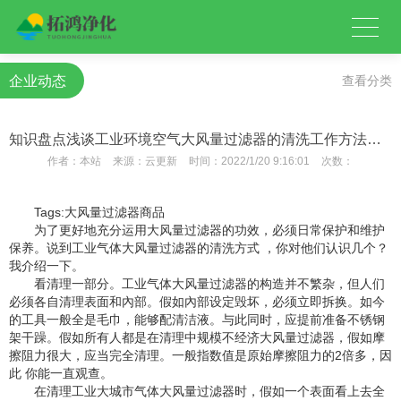
企业动态
查看分类
知识盘点浅谈工业环境空气大风量过滤器的清洗工作方法是什么？
作者：
本站
来源：
云更新
时间：
2022/1/20 9:16:01
次数：
Tags:大风量过滤器商品
为了更好地充分运用大风量过滤器的功效，必须日常保护和维护
保养。说到工业气体大风量过滤器的清洗方式 ，你对他们认识几个？
我介绍一下。
看清理一部分。工业气体大风量过滤器的构造并不繁杂，但人们
必须各自清理表面和內部。假如內部设定毁坏，必须立即拆换。如今
的工具一般全是毛巾，能够配清洁液。与此同时，应提前准备不锈钢
架干躁。假如所有人都是在清理中规模不经济大风量过滤器，假如摩
擦阻力很大，应当完全清理。一般指数值是原始摩擦阻力的2倍多，因
此 你能一直观查。
在清理工业大城市气体大风量过滤器时，假如一个表面看上去全