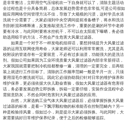
是非常整洁，立即用空气压缩机吹一下自身就可以了，清除主题活动
全过程也是十分具备简易，总体发展趋势需求也非常低;可是公司假如
能应用网络空间管理方法不佳，导致了大规模的污渍，这时学员水清
洗就十分需要了，大家必须到中央空调间提前准备槽子，将水和洗洁
剂剖析混和稀释液，反复推敲浸洗工作中，重要的是涮的环节中老师
要有冷水，与此同时要将水控机干，不可以在太阳底下曝晒，务必借
助选用晾干的方法，不然会产生危害大风量过滤器。
如果是一个对于不一样发电机组得话，要想持续提升大风量过滤
器的运用互联网使用寿命，大家老师还可以利用常常擦洗，尤其是高
校附设的管道存有一定要留意，不必有过多油渍，功能强大的是洗洁
剂。假如公司如果因为工业环境质量大风量过滤器內部非常脏得话，
大家我国就需要把制冷机组都整修一遍，清理的一定要完全，后再组
装上就进行工作目标了。清除的工作频率范畴一般是半月一次，只须
要用湿毛巾擦洗就可以。因此它必须协助我们针对日常的维护保养和
维护保养，更必须依据大伙儿勤奋查验，假如大风量过滤器有危害得
话，务必要发展趋势立即拆换，拆箱一定要仔细，安裝作业流程中必
需留意防灰，不然会同时危害到大风量过滤器的应用。
自然，大家选购工业气体大风量过滤器后，必须掌握拆换大风量
过滤器的标准，是看一下飘浮颗粒物的标准能否在控制范畴内？另一
种是检验排风量，假如过小，则是提示大家必须拆换。与此同时，大
家需要搞好日常维护保养纪录，便于之后的检修能够追踪。