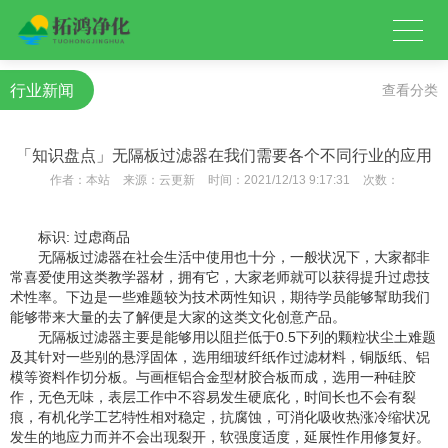
行业新闻
查看分类
「知识盘点」无隔板过滤器在我们需要各个不同行业的应用
作者：
本站
来源：
云更新
时间：
2021/12/13 9:17:31
次数：
标识: 过虑商品
无隔板过滤器在社会生活中使用也十分，一般状况下，大家都非
常喜爱使用这类教学器材，拥有它，大家老师就可以获得提升过虑技
术性率。下边是一些难题较为技术两性知识，期待学员能够幫助我们
能够带来大量的去了解便是大家的这类文化创意产品。
无隔板过滤器主要是能够用以阻拦低于0.5下列的颗粒状尘土难题
及其针对一些别的悬浮固体，选用细玻纤纸作过滤材料，铜版纸、铝
模等资料作切分板。与画框铝合金型材胶合板而成，选用一种硅胶
作，无色无味，表层工作中不容易发生硬底化，时间长也不会有裂
痕，有机化学工艺特性相对稳定，抗腐蚀，可消化吸收热涨冷缩状况
发生的地应力而并不会出现裂开，软强度适度，延展性作用修复好。