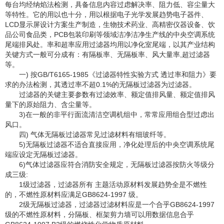
每台均经纳焰法检测，具备信息内容过虑解决率、阻力低、容尘量大
等特性。它的用以也十分，用以根据电子光学发展趋势电子器件、
LCD显示屏设计方案生产制造，生物技术药业、高精密仪器设备、饮
品公司食品类，PCB包装印刷等领域洁净洁净生产线的中央空调系统
尾端排风处。率和超率应用过滤器均用以净化室尾端，以其产业结构
关键方式一般可分成有：有隔板率、无隔板率、风大量率,超过滤器
等。
一) 按GB/T6165-1985《过滤器特性实验方式 透过率和阻力》要
求的办法检测，其透过率不超0.1%的无隔板过滤器为过滤器。
过滤器的关键主要参数有过滤效率、额定值排风量、额定值排风
量下的原始阻力、含尘量等。
3)在一般的非平行面流清洁空调机组中，常常应用组合型过虑出
风口。
四) 气体无隔板过滤器常见过滤材料有细玻纤等。
5)无隔板过滤器不适合直接应用，净化处理后的中央空调系统尾
端应设定无隔板过滤器。
6)气体过滤器应符合消防安全规定，无隔板过滤器按防火等级分
成三级:
1级过滤器，过滤器所有 主题活动原材料发展趋势全是不燃性
的，不燃性原材料应满足GB8624-1997 级。
2级无隔板过滤器，过滤器过滤材料应是一个合乎GB8624-1997
级的不燃性原材料，分隔板、框架剪力墙可以用数据信息合乎