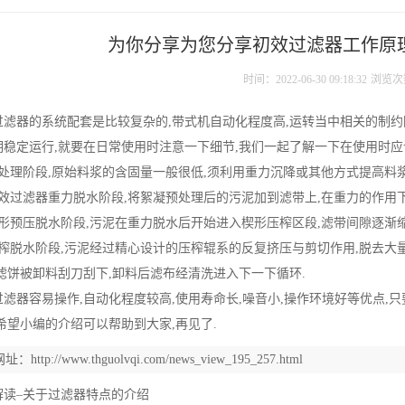
为你分享为您分享初效过滤器工作原
时间：2022-06-30 09:18:32
浏览次
过滤器
的系统配套是比较复杂的,带式机自动化程度高,运转当中相关的制
期稳定运行,就要在日常使用时注意一下细节,我们一起了解一下在使用时应
预处理阶段,原始料浆的含固量一般很低,须利用重力沉降或其他方式提高料浆
初效过滤器重力脱水阶段,将絮凝预处理后的污泥加到滤带上,在重力的作用下
楔形预压脱水阶段,污泥在重力脱水后开始进入楔形压榨区段,滤带间隙逐渐缩
压榨脱水阶段,污泥经过精心设计的压榨辊系的反复挤压与剪切作用,脱去大量
滤饼被卸料刮刀刮下,卸料后滤布经清洗进入下一下循环.
过滤器容易操作,自动化程度较高,使用寿命长,噪音小,操作环境好等优点,
希望小编的介绍可以帮助到大家,再见了.
网址：
http://www.thguolvqi.com/news_view_195_257.html
解读–关于过滤器特点的介绍