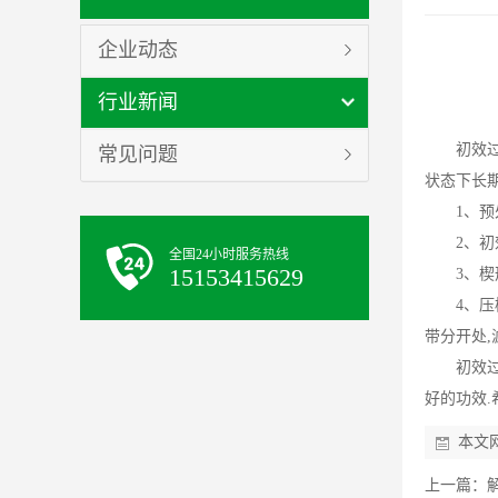
企业动态
行业新闻
初效
常见问题
状态下长
1、
2、
全国24小时服务热线
15153415629
3、
4、
带分开处,
初效
好的功效.
本文
上一篇：