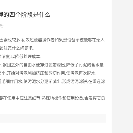
理的四个阶段是什么
数：
约因素也较多.初效过滤器操作者如果想设备系统能够在无人
该注意什么问题吧.
浓度,以降低处理成本.
,絮团之外的自由水便穿过滤带滤出,降低了污泥的含水量.
小,开始对污泥施加挤压和剪切作用,使污泥再次脱水.
毛细作用水,使污泥水分逐渐减少,形成污泥滤饼,在重选滤
只要在使用中应注意细节,熟练地操作和使用设备,会发挥它良