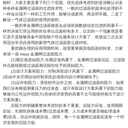
购时，大家主要是看下列三个层面。优先选择考虑到的是清晰认识各
种各样金属网过滤器的过虑技术性。一般的过滤器依据净化处理的不
一样会出现不一样的工艺作用，能够分成家用、商业和车截。二是了
解这一气体过滤器的使用的面积。
一般的率金属网过滤器都是会必须依据数据信息过虑的风量不一
样而决策它所运用的所在单位总面积有多大，以后的一个现象便是看
它是不是能够具备中国智能个性化服务设计方案了，依据这三点去采
用适合学员自身用的家用气体过滤器那么就对啦。
要把握合理的应用周期时间，就需要掌握其电阻器的转变。大家
来谈一谈 hepa 金属网过滤器阻力:
(1)额定值原始阻力:在额定值风量下，金属网过滤器试品、过滤器
特点曲线图或过滤器测试报告给予的原始阻力。
(2)设计方案初阻力：控制系统设计风量下，金属网过滤器阻力
(应由中央空调自动控制系统必须室内设计师能够给予)。
(3)运作初阻力：系统软件运作之初，金属网过滤器的阻力，如果
我们沒有根据测量压力的仪表盘，就只有取设计方案风量下的阻力能
够做为公司运作初阻力(具体经济形势的风量不太可能保持相当于设计
方案风量);
后阻力的明确要整体考虑到好多个要素。后阻力应低，使用期限
应短，长期性拆换成本费(过虑成本费、人力成本和废弃物处理成本
费)应高，但运作耗能应低，因而，每一个金属网过滤器应该有一个经
济发展的后阻力值。