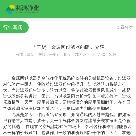
行业新闻
查看分类
「干货」金属网过滤器的阻力介绍
作者：
本站
来源：
云更新
时间：
2022/3/29 9:17:43
次数：
金属网过滤器是空气净化系统系统软件的关键机器设备，过滤器
对气体产生阻力，伴随着过滤器积尘的提升，过滤器阻力将随之扩
大。当过滤器积尘过多，阻力过高，将使过滤器根据风量减少，或是
过滤器部分被透过，因此，当过滤器阻力扩大到某一标准值时，过滤
器将损毁。因而，应用过滤器，要把握适合的应用周期时间。在金田
气体过滤器沒有破坏的情形下，一般以阻力判断使用期限。
尤其是如今，伴随着气候变暖，开窗通风的人越来越低。假如家
里有老年人或是小孩子，买一个气体金属网过滤器安裝在家里是个很
好的挑选 。在现在的空气滤芯销售市场上，各种各样和作用都能够以
不一样的价钱购到，包含作用一致的和价钱相距千倍的。因而，在选