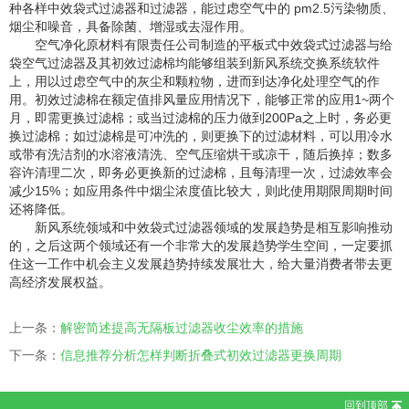
种各样中效袋式过滤器和过滤器，能过虑空气中的 pm2.5污染物质、
烟尘和噪音，具备除菌、增湿或去湿作用。
空气净化原材料有限责任公司制造的平板式中效袋式过滤器与给
袋空气过滤器及其初效过滤棉均能够组装到新风系统交换系统软件
上，用以过虑空气中的灰尘和颗粒物，进而到达净化处理空气的作
用。初效过滤棉在额定值排风量应用情况下，能够正常的应用1~两个
月，即需更换过滤棉；或当过滤棉的压力做到200Pa之上时，务必更
换过滤棉；如过滤棉是可冲洗的，则更换下的过滤材料，可以用冷水
或带有洗洁剂的水溶液清洗、空气压缩烘干或凉干，随后换掉；数多
容许清理二次，即务必更换新的过滤棉，且每清理一次，过滤效率会
减少15%；如应用条件中烟尘浓度值比较大，则此使用期限周期时间
还将降低。
新风系统领域和中效袋式过滤器领域的发展趋势是相互影响推动
的，之后这两个领域还有一个非常大的发展趋势学生空间，一定要抓
住这一工作中机会主义发展趋势持续发展壮大，给大量消费者带去更
高经济发展权益。
上一条：
解密简述提高无隔板过滤器收尘效率的措施
下一条：
信息推荐分析怎样判断折叠式初效过滤器更换周期
回到顶部