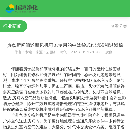
行业新闻
查看分类
热点新闻简述新风机可以使用的中效袋式过滤器和过滤棉
作者：
本站
来源：
云更新
时间：
2021/10/14 9:16:03
次数：
伴随着房子品质和节能标准的持续提升，窗门的密封性越变越
好，因为建筑装修和经济发展产生的房间内生态环境问题越来越激
烈，造成了全社會的高度重视。环境空气中的PM2.5环境污染、尾气
排放、噪音等破坏的加重，再加上严寒、酷热、风沙等端气温驱使许
多家里的窗门在绝大多数的时间都处在关掉情况。长期不自然通风，
造成 房间内空气品质明显降低，假如长时间处于这类环镜中会严重影
响身心健康。除开中效袋式过滤器处理室内空气浑似难题外，与其说
搭配的新风系统交换机变成处理房间内生态环境问题的新挑选 。
户外气体交换的机理是将室内脏器官气体排除户外，根据风道将
户外空气送进房间内。为了更好地处理自然通风系统软件中多种污染
物质进到室内空气的难题，大部分户外气体交换设计方案并组装了各