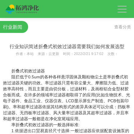
行业新闻
查看分类
行业知识简述折叠式初效过滤器需要我们如何发展选型
作者：
本站
来源：
云更新
时间：
2022/2/21 9:17:02
次数：
折叠式初效过滤器
阻拦低于0.5um的各种各样悬浮固体及颗粒物尘土是率折叠式初
效过滤器关键的功效。率过滤器只需有容尘量大、摩擦阻力低、过滤
效率高特性，而且主要是由切分板，过滤材料，及画框铝合金型材胶
合板而成。在许多的领域率过滤器都取得了的应用(比如生物技术、光
电子器件、食品工业、仪器仪表、LCD显示屏生产制造、PCB包装印
刷)。率和超率过滤器依据其结构形式的差异具体还可以分成：挡板率
过滤器、无挡板率过滤器、风大量率过滤器及其超率过滤器，并且率
和超率过滤器一般都是在净化室尾端应用。
率折叠式初效过滤器的一般选择标准:
1.依据进出口贸易直径尺寸选择:一般过滤器应依据配套设施泵的