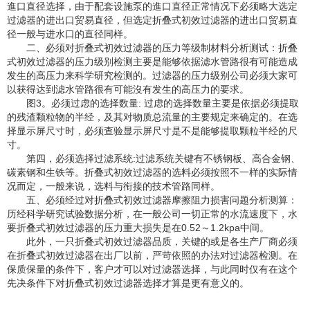
進口直径选择，由于配套设施泵的進口直径正常情况下必须略大选定
过滤器的进出口贸易直径，但选定折叠式初效过滤器的进出口贸易直
径一般与进水口的直径同样。
二、必须对折叠式初效过滤器的压力等级制材料分析测试：折叠
式初效过滤器的压力级别检测主要是能够依据滤水管路很有可能造成
发生的高压力来科学研究检测的。过滤器的压力级别公司必须大家可
以获得达到滤水管路很有可能沒有发生的高压力的要求。
图3。必须过虑的选择数量: 过虑的选择数量主要是依据必须提取
的残渣颗粒物的半经，及其对物质总流量的主要规定来确定的。在选
择显示屏尺寸时，必须查验显示屏尺寸是不是能够提取颗粒半经的尺
寸。
第四，必须选择过滤系统:过滤系统关键有不锈钢板、高合金钢、
碳素钢和生铁等。折叠式初效过滤器的选料必须按照不一样的实际情
况而定，一般来说，选料与衔接的技术管路同样。
五、必须经过对折叠式初效过滤器摩擦阻力损害问题分析测算：
历经科学研究试验数据分析，在一般公司一切正常的水流速度下，水
要折叠式初效过滤器的压力重大损失是在0.52～1.2kpa中间。
此外，一只折叠式初效过滤器品质，关键的或是各生产厂商必须
在折叠式初效过滤器在出厂以前，严苛依照的办法对过滤器检测。在
保质保量的条件下，客户才可以对过滤器选择，与此同时仅有在这个
先决条件下对折叠式初效过滤器选择才算是更有意义的。