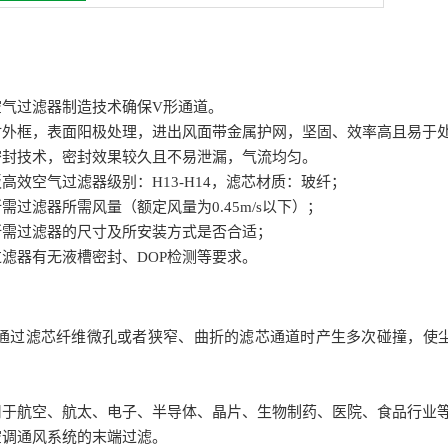
空气过滤器制造技术确保V形通道。
材外框，表面阳极处理，进出风面带金属护网，坚固、效率高且易于
密封技术，密封效果较久且不易泄漏，气流均匀。
板高效空气过滤器级别：H13-H14，滤芯材质：玻纤；
需过滤器所需风量（额定风量为0.45m/s以下）；
所需过滤器的尺寸及所安装方式是否合适；
过滤器有无液槽密封、DOP检测等要求。
通过滤芯纤维微孔或者狭窄、曲折的滤芯通道时产生多次碰撞，使
用于航空、航太、电子、半导体、晶片、生物制药、医院、食品行业
空调通风系统的末端过滤。