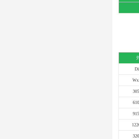
Di
Wx
30
61
91
122
32