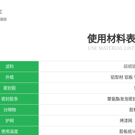
℃
RH
使用材料
USE MATERIAL LIST
滤料
超细
外框
铝型材 铝板
密封胶
密封胶条
聚氨酯发泡密封胶
分隔物
胶
护网
烤漆网
使用温度
胶板纸5