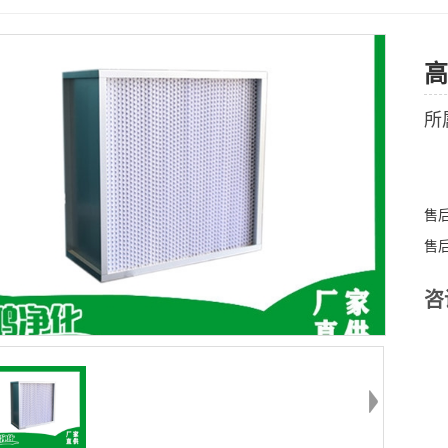
高
所
售
售
咨