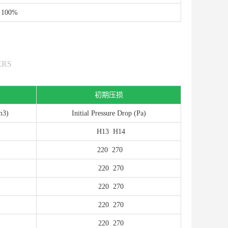
100%
ERS
初期压损
m
3
)
Initial Pressure Drop (Pa)
H13
H14
220
270
220
270
220
270
220
270
220
270