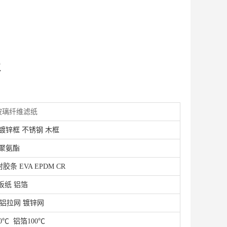
表
玻璃纤维滤纸
 镀锌框 不锈钢 木框
聚氨酯
条 EVA EPDM CR
板纸 铝箔
铝拉网 镀锌网
0
℃
铝箔100℃